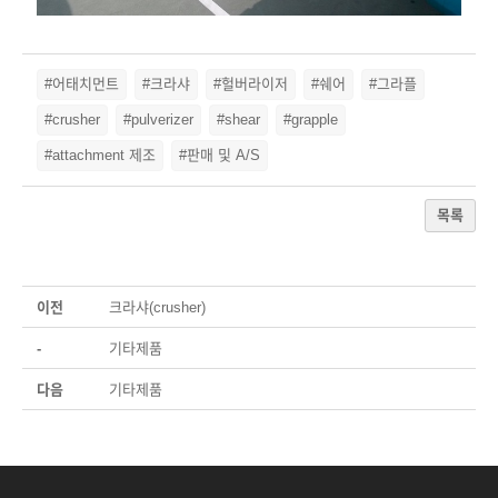
#어태치먼트
#크라샤
#헐버라이저
#쉐어
#그라플
#crusher
#pulverizer
#shear
#grapple
#attachment 제조
#판매 및 A/S
목록
이전
크라샤(crusher)
-
기타제품
다음
기타제품