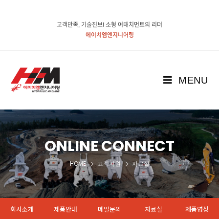
고객만족, 기술진보! 소형 어태치먼트의 리더
에이치엠엔지니어링
MENU
ONLINE CONNECT
HOME
고객지원
자료실
회사소개
제품안내
메일문의
자료실
제품영상