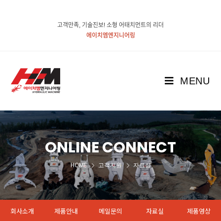
고객만족, 기술진보! 소형 어태치먼트의 리더
에이치엠엔지니어링
MENU
ONLINE CONNECT
HOME
고객지원
자료실
회사소개
제품안내
메일문의
자료실
제품영상