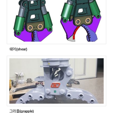
쉐어(shear)
그라플(grapple)