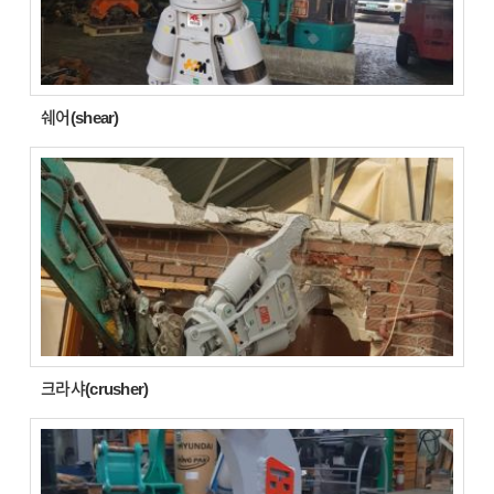
쉐어(shear)
크라샤(crusher)