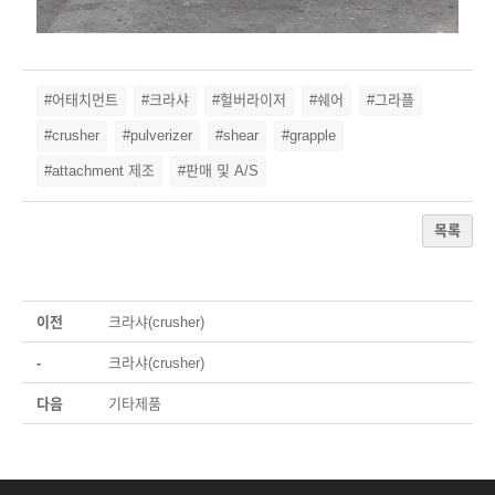
#어태치먼트
#크라샤
#헐버라이저
#쉐어
#그라플
#crusher
#pulverizer
#shear
#grapple
#attachment 제조
#판매 및 A/S
목록
이전
크라샤(crusher)
-
크라샤(crusher)
다음
기타제품