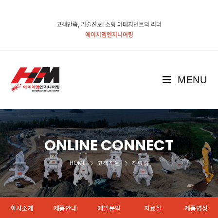
고객만족, 기술진보! 소형 어태치먼트의 리더
에이치엠엔지니어링
MENU
ONLINE CONNECT
HOME
고객지원
자료실
회사소개
제품안내
메일문의
자료실
제품영상