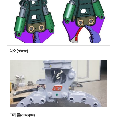
쉐어(shear)
그라플(grapple)