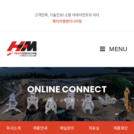
고객만족, 기술진보! 소형 어태치먼트의 리더
에이치엠엔지니어링
MENU
ONLINE CONNECT
HOME
고객지원
자료실
회사소개
제품안내
메일문의
자료실
제품영상