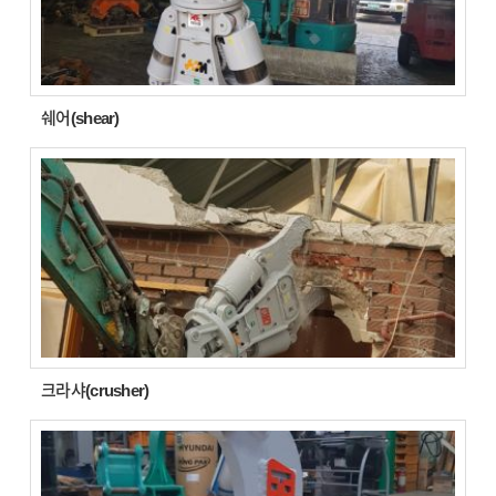
쉐어(shear)
크라샤(crusher)