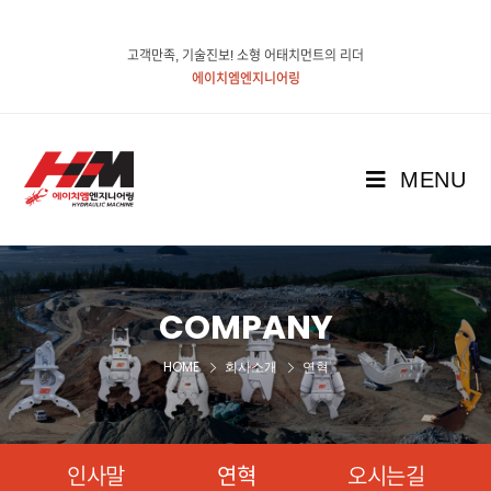
고객만족, 기술진보! 소형 어태치먼트의 리더
에이치엠엔지니어링
MENU
COMPANY
HOME
회사소개
연혁
인사말
연혁
오시는길