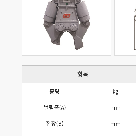
항목
중량
kg
벌림폭(A)
mm
전장(B)
mm