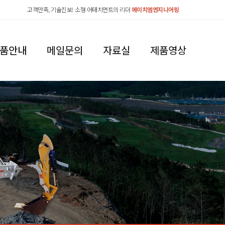
고객만족, 기술진보! 소형 어태치먼트의 리더
에이치엠엔지니어링
품안내
메일문의
자료실
제품영상