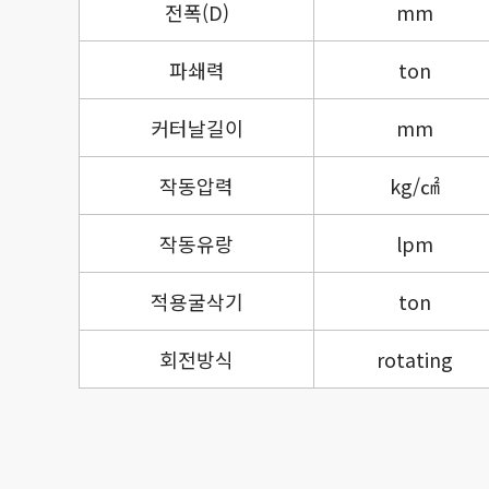
전폭(D)
mm
파쇄력
ton
커터날길이
mm
작동압력
kg/㎠
작동유랑
lpm
적용굴삭기
ton
회전방식
rotating