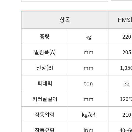
항목
HMS
중량
kg
220
벌림폭(A)
mm
205
전장(B)
mm
1,05
파쇄력
ton
32
커터날길이
mm
120*
작동압력
kg/㎠
210
작동유랑
lpm
40~6