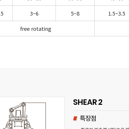
.5
3~6
5~8
1.5~3.5
free rotating
SHEAR 2
특장점