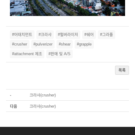
#어태치먼트
#크라샤
#헐버라이저
#쉐어
#그라플
#crusher
#pulverizer
#shear
#grapple
#attachment 제조
#판매 및 A/S
목록
-
크라샤(crusher)
다음
크라샤(crusher)