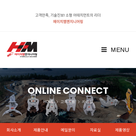
고객만족, 기술진보! 소형 어태치먼트의 리더
에이치엠엔지니어링
MENU
ONLINE CONNECT
HOME
고객지원
자료실
회사소개
제품안내
메일문의
자료실
제품영상