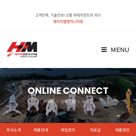
고객만족, 기술진보! 소형 어태치먼트의 리더
에이치엠엔지니어링
MENU
ONLINE CONNECT
HOME
고객지원
자료실
회사소개
제품안내
메일문의
자료실
제품영상