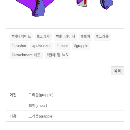
#어태치먼트
#크라샤
#헐버라이저
#쉐어
#그라플
#crusher
#pulverizer
#shear
#grapple
#attachment 제조
#판매 및 A/S
목록
이전
그라플(grapple)
-
쉐어(shear)
다음
그라플(grapple)