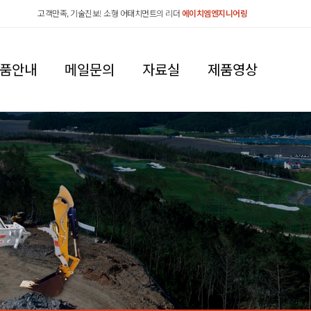
고객만족, 기술진보! 소형 어태치먼트의 리더
에이치엠엔지니어링
품안내
메일문의
자료실
제품영상