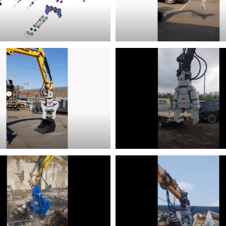
(crusher)
그라플(grapple)
shear)
크라샤(crusher)