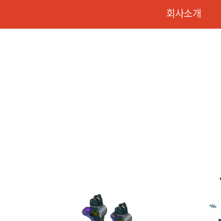
회사소개
크라샤(crusher)
그라플