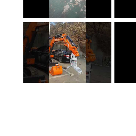
크라샤(crusher)
기타