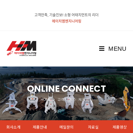
고객만족, 기술진보! 소형 어태치먼트의 리더
에이치엠엔지니어링
MENU
ONLINE CONNECT
HOME
고객지원
제품영상
회사소개
제품안내
메일문의
자료실
제품영상