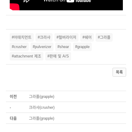
#어태치먼트
#크라샤
#헐버라이저
#쉐어
#그라플
#crusher
#pulverizer
#shear
#grapple
#attachment 제조
#판매 및 A/S
목록
이전
그라플(grapple)
-
크라샤(crusher)
다음
그라플(grapple)