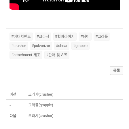
#어태치먼트
#크라샤
#헐버라이저
#쉐어
#그라플
#crusher
#pulverizer
#shear
#grapple
#attachment 제조
#판매 및 A/S
목록
이전
크라샤(crusher)
-
그라플(grapple)
다음
크라샤(crusher)