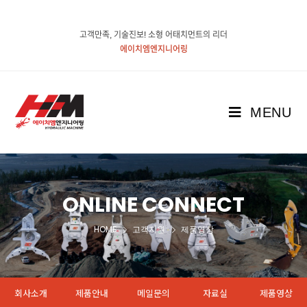
고객만족, 기술진보! 소형 어태치먼트의 리더
에이치엠엔지니어링
MENU
ONLINE CONNECT
HOME
고객지원
제품영상
회사소개
제품안내
메일문의
자료실
제품영상