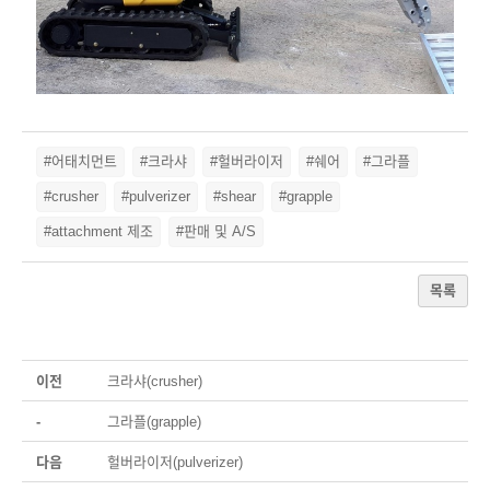
#어태치먼트
#크라샤
#헐버라이저
#쉐어
#그라플
#crusher
#pulverizer
#shear
#grapple
#attachment 제조
#판매 및 A/S
목록
이전
크라샤(crusher)
-
그라플(grapple)
다음
헐버라이저(pulverizer)