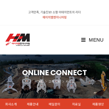
고객만족, 기술진보! 소형 어태치먼트의 리더
에이치엠엔지니어링
MENU
ONLINE CONNECT
HOME
고객지원
자료실
회사소개
제품안내
메일문의
자료실
제품영상