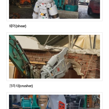
쉐어(shear)
크라샤(crusher)