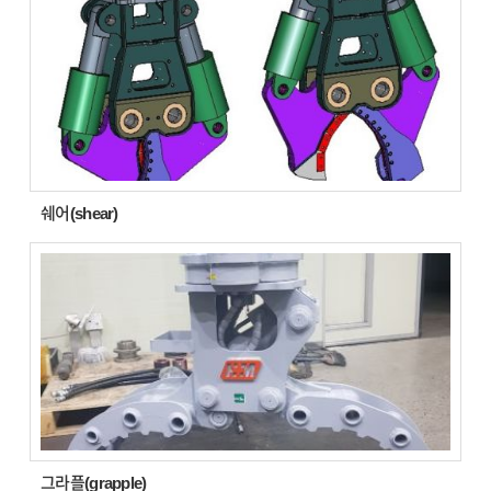
쉐어(shear)
그라플(grapple)