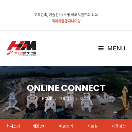
고객만족, 기술진보! 소형 어태치먼트의 리더
에이치엠엔지니어링
MENU
ONLINE CONNECT
HOME
고객지원
자료실
회사소개
제품안내
메일문의
자료실
제품영상